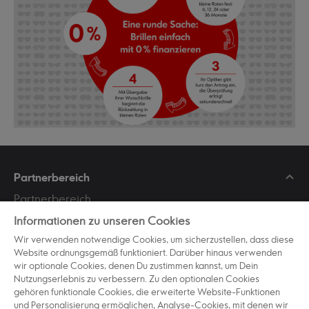
Partnerbereich
Partnerbereich
Partner werden
Informationen zu unseren Cookies
Werbemittel
Wir verwenden notwendige Cookies, um sicherzustellen, dass diese
Website ordnungsgemäß funktioniert. Darüber hinaus verwenden
Partnerportal
wir optionale Cookies, denen Du zustimmen kannst, um Dein
Nutzungserlebnis zu verbessern. Zu den optionalen Cookies
gehören funktionale Cookies, die erweiterte Website-Funktionen
Kundenservice
und Personalisierung ermöglichen, Analyse-Cookies, mit denen wir